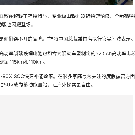
纯血敞篷越野车福特烈马、专业级山野利器福特游骑侠、全新福特
动版也闪耀登场。
是你们绕不开的品牌。”福特中国总裁兼首席执行官吴胜波表示
高功率磷酸铁锂电池包和专为混动车型制定的52.5Ah高功率电
到115km和110km。
0-80% SOC快速补能效率。在很多家庭最为关注的度假露营方
动SUV成为移动能量站，让户外探索更自由。