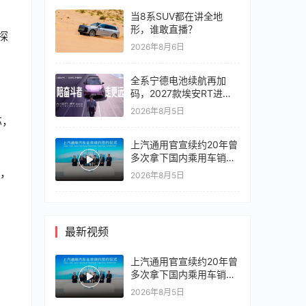
当8系SUV都在讲全地
形，谁敢直播？
探
2026年8月6日
全系宁德电池续航再加
。
码，2027款埃安RT进入
10万区间
2026年8月5日
芯，
上汽通用官宣续约20年曾
多次拿下国内乘用车销冠
竞争激烈，上汽通用有信
面，
2026年8月5日
心再战一局
最新视频
上汽通用官宣续约20年曾
多次拿下国内乘用车销冠
竞争激烈，上汽通用有信
2026年8月5日
心再战一局