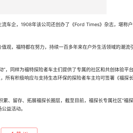
企，1908年该公司还创办了《Ford Times》杂志，堪称
价值观，福特都在努力，持续一百多年来在户外生活领域的潮流
动”，同样为福特探险者车主们提供了专属的社区和共创体验平
主，所有积极响应与支持生态环保的探险者车主均可签署《福探
，积累、留存、拓展福探长圈层，截至目前，福探长专属社区“福
场公益活动。