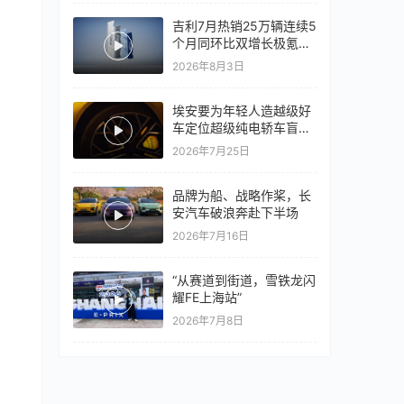
吉利7月热销25万辆连续5
个月同环比双增长极氪销
量同比翻倍，出口再破10
2026年8月3日
万
埃安要为年轻人造越级好
车定位超级纯电轿车盲猜
18万以上
2026年7月25日
品牌为船、战略作桨，长
安汽车破浪奔赴下半场
2026年7月16日
“从赛道到街道，雪铁龙闪
耀FE上海站”
2026年7月8日