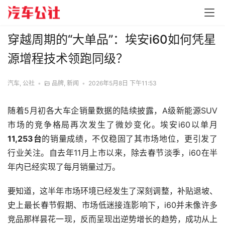
穿越周期的“大单品”：埃安i60如何凭星
源增程技术领跑同级？
汽车, 公社
•
品牌
,
新闻
•
2026年5月8日 下午11:53
随着5月初各大车企销量数据的陆续披露，A级新能源SUV
市场的竞争格局再次发生了微妙变化。埃安i60以单月
11,253台
的销量成绩，不仅稳固了其市场地位，更引发了
行业关注。自去年11月上市以来，除去春节淡季，i60在半
年内已经实现了每月销量过万。
要知道，这半年市场环境已经发生了深刻调整，补贴退坡、
史上最长春节假期、市场低迷接连影响下，i60并未像许多
竞品那样昙花一现，反而呈现出逆势增长的趋势，成功从上