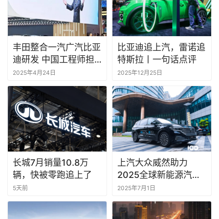
丰田整合一汽广汽比亚
比亚迪追上汽，雷诺追
迪研发 中国工程师担
特斯拉丨一句话点评
纲新卡罗拉
2025年4月24日
2025年12月25日
长城7月销量10.8万
上汽大众威然助力
辆，快被零跑追上了
2025全球新能源汽车
合作发展论坛
5天前
2025年7月1日