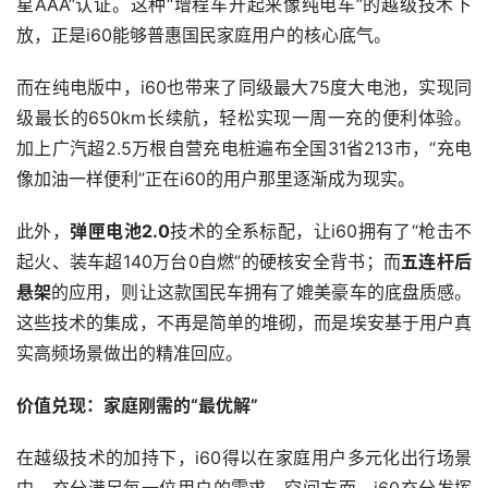
星AAA”认证。这种“增程车开起来像纯电车”的越级技术下
放，正是i60能够普惠国民家庭用户的核心底气。
而在纯电版中，i60也带来了同级最大75度大电池，实现同
级最长的650km长续航，轻松实现一周一充的便利体验。
加上广汽超2.5万根自营充电桩遍布全国31省213市，“充电
像加油一样便利”正在i60的用户那里逐渐成为现实。
此外，
弹匣电池2.0
技术的全系标配，让i60拥有了“枪击不
起火、装车超140万台0自燃”的硬核安全背书；而
五连杆后
悬架
的应用，则让这款国民车拥有了媲美豪车的底盘质感。
这些技术的集成，不再是简单的堆砌，而是埃安基于用户真
实高频场景做出的精准回应。
价值兑现：家庭刚需的“最优解”
在越级技术的加持下，i60得以在家庭用户多元化出行场景