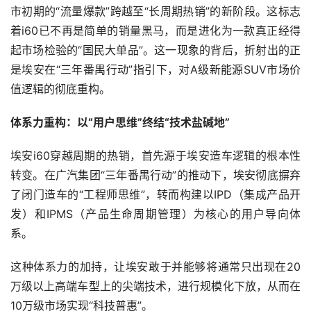
市初期的“流量爆款”跨越至“长周期热销”的新阶段。这标志
着i60已不再是简单的销量黑马，而是进化为一款真正经得
起市场检验的“国民大单品”。这一现象的背后，折射出的正
是埃安在“三年番禺行动”指引下，对A级新能源SUV市场价
值逻辑的彻底重构。
体系力重构：以“用户思维”终结“技术盐碱地”
埃安i60穿越周期的热销，首先源于埃安造车逻辑的根本性
转变。在广汽集团“三年番禺行动”的推动下，埃安彻底摒弃
了闭门造车的“工程师思维”，转而构建以IPD（集成产品开
发）和IPMS（产品生命周期管理）为核心的用户导向体
系。
这种体系力的加持，让埃安敢于并能够将通常只出现在20
万级以上高端车型上的尖端技术，进行规模化下放，从而在
10万级市场实现“科技普惠”。