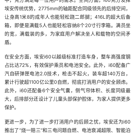
中，充分满足每一位用户的需求。空间方面，i60充分发挥
埃安传统优势，2775mm的轴距配合同级领先的后排空间，
让身高1米8的成年人也能轻松跷二郎腿；416L的超大后备
箱，即便是满载5人也能轻松容纳8个20寸行李箱。满员坐
的宽，满载装的多，为家庭用户解决坐人和载物的空间矛
盾。
在安全方面，埃安i60以越级标准打造车身，整车高强度钢
占比达72%，有效保护乘员和电池安全。此外，i60配备广
汽自研弹匣电池2.0技术，枪击不起火，装车超140万台，
累计行驶超1100亿公里0自燃，彻底打消用户的安全顾虑。
此外，i60还配备6个安全气囊，侧气帘体积、长度同级最
大，后排部分还设计了儿童头部保护腔体，为家人提供更多
保护。
更进一步，为了进一步打消用户的后顾之忧，埃安还为i60
推出了“烧一赔三”和三电问题自燃、电池衰减超限、智能泊