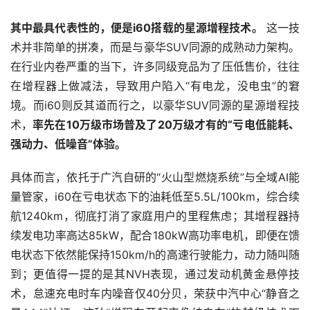
其中最具代表性的，便是i60搭载的星源增程技术。
 这一技
术并非简单的拼凑，而是与豪华SUV同源的成熟动力架构。
在行业内卷严重的当下，许多同级竞品为了压低售价，往往
在增程器上做减法，导致用户陷入“有电龙，没电虫”的窘
境。而i60则反其道而行之，以豪华SUV同源的星源增程技
术，
率先在10万级市场普及了20万级才有的“亏电低能耗、
强动力、低噪音”体验。
具体而言，依托于广汽自研的“火山型燃烧系统”与全域AI能
量管家，i60在亏电状态下的油耗低至5.5L/100km，综合续
航1240km，彻底打消了家庭用户的里程焦虑；其增程器持
续发电功率高达85kW，配合180kW高功率电机，即便在馈
电状态下依然能保持150km/h的高速行驶能力，动力随叫随
到；更值得一提的是其NVH表现，通过发动机黄金悬停技
术，怠速充电时车内噪音仅40分贝，荣获中汽中心“静音之