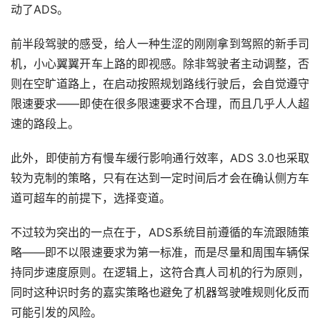
动了ADS。
前半段驾驶的感受，给人一种生涩的刚刚拿到驾照的新手司
机，小心翼翼开车上路的即视感。除非驾驶者主动调整，否
则在空旷道路上，在启动按照规划路线行驶后，会自觉遵守
限速要求——即使在很多限速要求不合理，而且几乎人人超
速的路段上。
此外，即使前方有慢车缓行影响通行效率，ADS 3.0也采取
较为克制的策略，只有在达到一定时间后才会在确认侧方车
道可超车的前提下，选择变道。
不过较为突出的一点在于，ADS系统目前遵循的车流跟随策
略——即不以限速要求为第一标准，而是尽量和周围车辆保
持同步速度原则。在逻辑上，这符合真人司机的行为原则，
同时这种识时务的嘉实策略也避免了机器驾驶唯规则化反而
可能引发的风险。