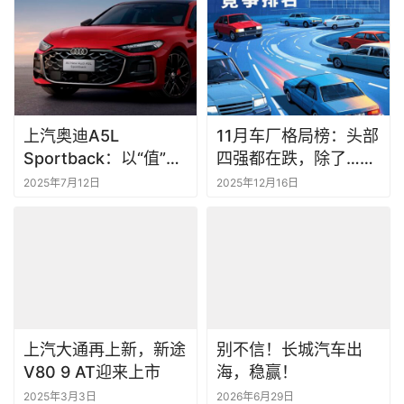
上汽奥迪A5L
11月车厂格局榜：头部
Sportback：以“值”破
四强都在跌，除了……
局，定义豪华轿跑新基
丨一句话点评
2025年7月12日
2025年12月16日
准
上汽大通再上新，新途
别不信！长城汽车出
V80 9 AT迎来上市
海，稳赢！
2025年3月3日
2026年6月29日